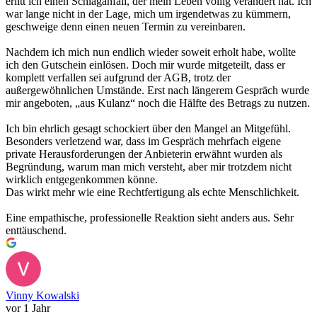
erlitt ich einen Schlaganfall, der mein Leben völlig verändert hat. Ich
war lange nicht in der Lage, mich um irgendetwas zu kümmern,
geschweige denn einen neuen Termin zu vereinbaren.
Nachdem ich mich nun endlich wieder soweit erholt habe, wollte
ich den Gutschein einlösen. Doch mir wurde mitgeteilt, dass er
komplett verfallen sei aufgrund der AGB, trotz der
außergewöhnlichen Umstände. Erst nach längerem Gespräch wurde
mir angeboten, „aus Kulanz“ noch die Hälfte des Betrags zu nutzen.
Ich bin ehrlich gesagt schockiert über den Mangel an Mitgefühl.
Besonders verletzend war, dass im Gespräch mehrfach eigene
private Herausforderungen der Anbieterin erwähnt wurden als
Begründung, warum man mich versteht, aber mir trotzdem nicht
wirklich entgegenkommen könne.
Das wirkt mehr wie eine Rechtfertigung als echte Menschlichkeit.
Eine empathische, professionelle Reaktion sieht anders aus. Sehr
enttäuschend.
Vinny Kowalski
vor 1 Jahr