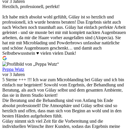
vor 3 Jahren
Herzlich, professionell, perfekt!
Ich habe mich absolut wohl gefühlt, Gülay ist so herzlich und
professionell, ich wurde bestens beraten! Das Ergebnis sieht auch
nach Wochen noch traumhaft aus. Gülay hat einfach perfekte Arbeit
geleistet - und sie musste bei mir mit komplett nackten Augenbrauen
arbeiten, da mir die Haare vorher ausgefallen sind (Alopecia). Sie
hat mir mit Microblading und Powderbrows unfassbar natürliche
und schöne Augenbrauen geschenkt… und damit auch
Selbstbewusstsein ♥️ vielen vielen Dank!
Peppa Wutz
vor 3 Jahren
5 Sterne +++ !!! Ich war zum Microblanding bei Gülay und ich bin
einfach nur begeistert! Sowohl vom Ergebnis, der Behandlung und
Beratung, als auch von Gülay selbst und dem gesamten Ambiente,
das sie in ihrem Studio kreiert!
Die Beratung und die Behandlung sind von Anfang bis Ende
absolut professionell! Die Atmosphäre und Gülay selbst sind so
herzlich und offen, dass man sich von Beginn an wohl und in den
besten Händen aufgehoben fühlt.
Gülay nimmt sich viel Zeit für die Vorbereitung und die
individuellen Wünsche ihrer Kunden, sodass das Ergebnis meine