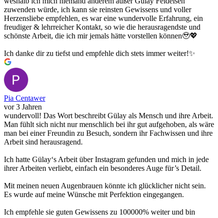
weshalb ich mich niemand anderem außer Gülay Feldeisen
zuwenden würde, ich kann sie reinsten Gewissens und voller
Herzensliebe empfehlen, es war eine wundervolle Erfahrung, ein
freudiger & lehrreicher Kontakt, so wie die herausragendste und
schönste Arbeit, die ich mir jemals hätte vorstellen können🥹💖
Ich danke dir zu tiefst und empfehle dich stets immer weiter!✨️
Pia Centawer
vor 3 Jahren
wundervoll! Das Wort beschreibt Gülay als Mensch und ihre Arbeit.
Man fühlt sich nicht nur menschlich bei ihr gut aufgehoben, als wäre
man bei einer Freundin zu Besuch, sondern ihr Fachwissen und ihre
Arbeit sind herausragend.
Ich hatte Gülay‘s Arbeit über Instagram gefunden und mich in jede
ihrer Arbeiten verliebt, einfach ein besonderes Auge für’s Detail.
Mit meinen neuen Augenbrauen könnte ich glücklicher nicht sein.
Es wurde auf meine Wünsche mit Perfektion eingegangen.
Ich empfehle sie guten Gewissens zu 100000% weiter und bin