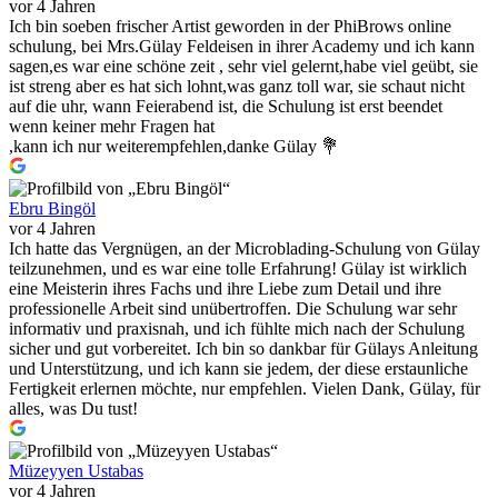
vor 4 Jahren
Ich bin soeben frischer Artist geworden in der PhiBrows online
schulung, bei Mrs.Gülay Feldeisen in ihrer Academy und ich kann
sagen,es war eine schöne zeit , sehr viel gelernt,habe viel geübt, sie
ist streng aber es hat sich lohnt,was ganz toll war, sie schaut nicht
auf die uhr, wann Feierabend ist, die Schulung ist erst beendet
wenn keiner mehr Fragen hat
,kann ich nur weiterempfehlen,danke Gülay 💐
Ebru Bingöl
vor 4 Jahren
Ich hatte das Vergnügen, an der Microblading-Schulung von Gülay
teilzunehmen, und es war eine tolle Erfahrung! Gülay ist wirklich
eine Meisterin ihres Fachs und ihre Liebe zum Detail und ihre
professionelle Arbeit sind unübertroffen. Die Schulung war sehr
informativ und praxisnah, und ich fühlte mich nach der Schulung
sicher und gut vorbereitet. Ich bin so dankbar für Gülays Anleitung
und Unterstützung, und ich kann sie jedem, der diese erstaunliche
Fertigkeit erlernen möchte, nur empfehlen. Vielen Dank, Gülay, für
alles, was Du tust!
Müzeyyen Ustabas
vor 4 Jahren