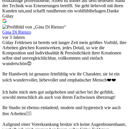
erstklassige professionelle, Arbeit ist immer auf dem neuesten Stand
der Technik was Erneuerungen betrifft. Sie geht liebevoll mit ihren
Kunden um,und schafft rundherum ein wohlfühlbehagen.Danke
Gülay
Gina Di Rienzo
vor 3 Jahren
Gülay Feldeisen ist bereits seit langer Zeit mein größtes Vorbild, ihre
Arbeiten gleichen Kunstwerken, jedes Detail, so wie die
Komposition und Individualität & Persönlichkeit ihrer Kreationen
selbst sind unvergleichlichbar, vollkommen und einfach
wunderschön😍
Ihr Handwerk ist genauso feinfühlig wie ihr Charakter, sie ist ein
solch wundervoller, liebevoller und emphatischer Mensch❤️❤️
Ich habe mich stets gut aufgehoben und sicher bei ihr gefühlt,
sowohl menschlich als auch von ihrem Fachwissen überzeugt!
Ihr Studio ist ebenso einladend, modern und hygienisch wie auch
ihre Arbeiten👍🏽
Aufgrund einer Vorerkrankung besitze ich keine Augenbrauenhaare,